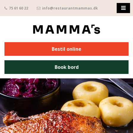
75 61 60 22
info@restaurantmammas.dk
Bestil online
Book bord