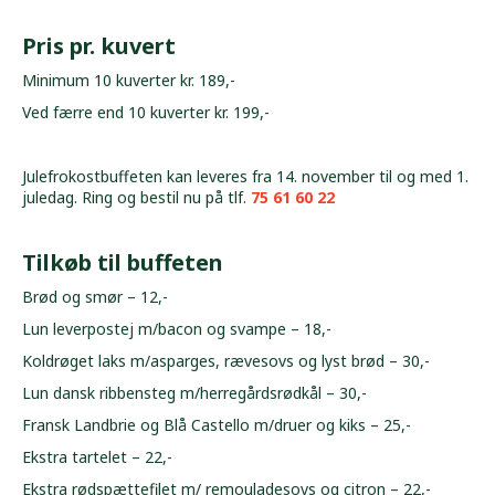
Pris pr. kuvert
Minimum 10 kuverter kr. 189,-
Ved færre end 10 kuverter kr. 199,-
Julefrokostbuffeten kan leveres fra 14. november til og med 1.
juledag. Ring og bestil nu på tlf.
75 61 60 22
Tilkøb til buffeten
Brød og smør – 12,-
Lun leverpostej m/bacon og svampe
–
18,-
Koldrøget laks m/asparges, rævesovs og lyst brød – 30,-
Lun dansk ribbensteg m/herregårdsrødkål – 30,-
Fransk Landbrie og Blå Castello m/druer og kiks – 25,-
Ekstra tartelet – 22,-
Ekstra rødspættefilet m/ remouladesovs og citron – 22,-